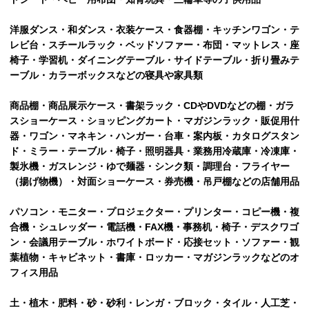
洋服ダンス・和ダンス・衣装ケース・食器棚・キッチンワゴン・テ
レビ台・スチールラック・ベッドソファー・布団・マットレス・座
椅子・学習机・ダイニングテーブル・サイドテーブル・折り畳みテ
ーブル・カラーボックスなどの寝具や家具類
商品棚・商品展示ケース・書架ラック・CDやDVDなどの棚・ガラ
スショーケース・ショッピングカート・マガジンラック・販促用什
器・ワゴン・マネキン・ハンガー・台車・案内板・カタログスタン
ド・ミラー・テーブル・椅子・照明器具・業務用冷蔵庫・冷凍庫・
製氷機・ガスレンジ・ゆで麺器・シンク類・調理台・フライヤー
（揚げ物機）・対面ショーケース・券売機・吊戸棚などの店舗用品
パソコン・モニター・プロジェクター・プリンター・コピー機・複
合機・シュレッダー・電話機・FAX機・事務机・椅子・デスクワゴ
ン・会議用テーブル・ホワイトボード・応接セット・ソファー・観
葉植物・キャビネット・書庫・ロッカー・マガジンラックなどのオ
フィス用品
土・植木・肥料・砂・砂利・レンガ・ブロック・タイル・人工芝・