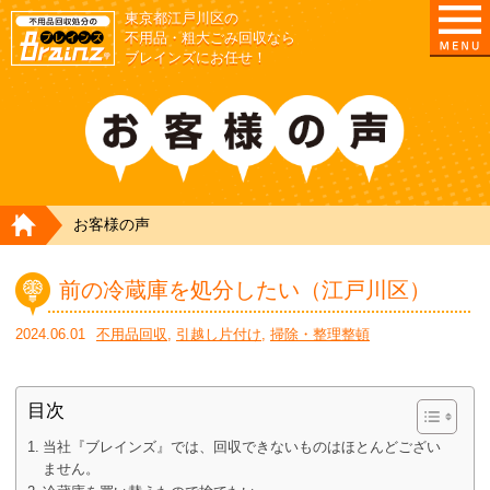
東京都江戸川区の
不用品・粗大ごみ回収なら
ブレインズにお任せ！
HOME
お客様の声
前の冷蔵庫を処分したい（江戸川区）
2024.06.01
不用品回収
,
引越し片付け
,
掃除・整理整頓
目次
当社『ブレインズ』では、回収できないものはほとんどござい
ません。