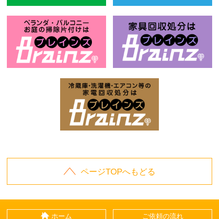
風呂釜回収処分はBrainz-ブレインズ
ベ
お庭の片付けはBrainz-ブレインズ-
家
家電回収処分はBrai
ページTOPへもどる
ホーム
ご依頼の流れ