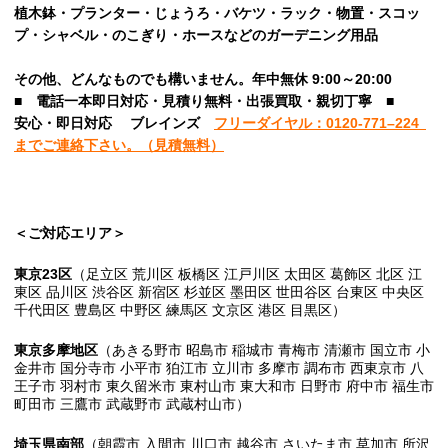
植木鉢・プランター・じょうろ・バケツ・ラック・物置・スコッ
プ・シャベル・のこぎり・ホースなどのガーデニング用品
その他、
どんなものでも構いません。年中無休 9:00～20:00
■
電話一本即日対応・見積り無料・出張買取・親切丁寧
■
安心
・即日
対応
ブレインズ
フリーダイヤル：0120-
771
–
224
までご連絡下さい。
（見積無料）
＜ご対応エリア＞
東京23区
（足立区 荒川区 板橋区 江戸川区 太田区 葛飾区 北区 江
東区 品川区 渋谷区 新宿区 杉並区 墨田区 世田谷区 台東区 中央区
千代田区 豊島区 中野区 練馬区 文京区 港区 目黒区）
東京多摩地区
（あきる野市 昭島市 稲城市 青梅市 清瀬市 国立市 小
金井市 国分寺市 小平市 狛江市 立川市 多摩市 調布市 西東京市 八
王子市 羽村市 東久留米市 東村山市 東大和市 日野市 府中市 福生市
町田市 三鷹市 武蔵野市 武蔵村山市）
埼玉県南部
（朝霞市 入間市 川口市 越谷市 さいたま市 草加市 所沢