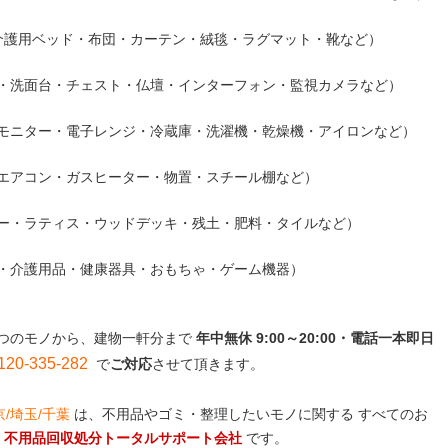
介護用ベッド・布団・カーテン・絨毯・ラグマット・靴など）
・洗面台・チェスト・仏壇・インターフォン・監視カメラなど）
モニター・電子レンジ・冷蔵庫・洗濯機・乾燥機・アイロンなど）
エアコン・ガスヒーター・物置・スチール棚など）
ー・ラティス・ウッドデッキ・残土・肥料・タイルなど）
・介護用品・健康器具・おもちゃ・ゲーム機器）
つのモノから、建物一軒分まで
年中無休 9:00～20:00・電話一本即日
-335-282
で
ご対応
させて頂きます。
京/埼玉/千葉
は、不用品やゴミ・整理したいモノに関する すべてのお
る
不用品回収処分トータルサポート会社
です。