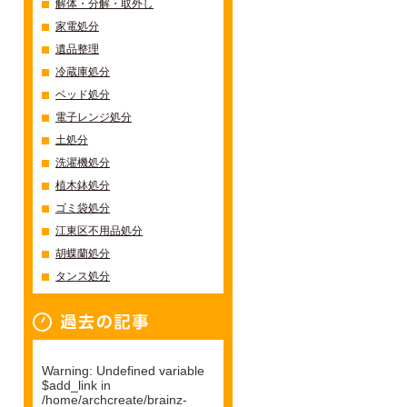
解体・分解・取外し
家電処分
遺品整理
冷蔵庫処分
ベッド処分
電子レンジ処分
土処分
洗濯機処分
植木鉢処分
ゴミ袋処分
江東区不用品処分
胡蝶蘭処分
タンス処分
過去の記事一覧
Warning
: Undefined variable
$add_link in
/home/archcreate/brainz-