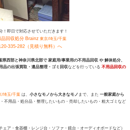
分！即日で対応させていただきます！
用品回収処分 Brainz
東京/埼玉/千葉
0-335-282（見積り無料）へ
県西部と神奈川県北部で 家庭用/事業用の不用品回収 や 解体処分、
用品の出張買取・遺品整理・ゴミ回収
などを行っている
不用品回収の
京/埼玉/千葉
は、
小さなモノから大きなモノ
まで、また
一般家庭から
・不用品・処分品・整理したいもの・売却したいもの・粗大ゴミなど
チェア・食器棚・レンジ台・ソファ・鏡台・オーディオボードなど）