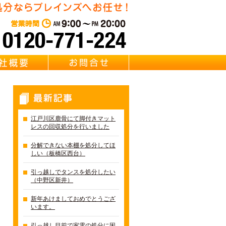
東京都江戸川区の不用品
せ！
営業時間：AM 9:00～PM 20:0
質問
会社概要
お問合せ
最新記事
江戸川区鹿骨にて脚付きマット
レスの回収処分を行いました
分解できない本棚を処分してほ
しい（板橋区西台）
引っ越しでタンスを処分したい
（中野区新井）
新年あけましておめでとうござ
います。
引っ越し目前で家電の処分に困