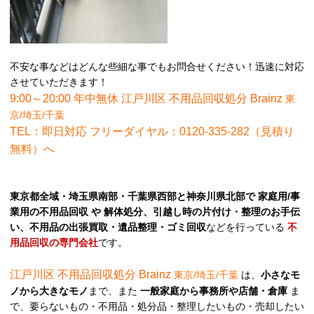
不安な事などはどんな些細な事でもお問合せください！迅速に対応
させていただきます！
9:00～20:00 年中無休 江戸川区 不用品回収処分 Brainz
東
京/埼玉/千葉
TEL：即日対応 フリーダイヤル：0120-335-282（見積り
無料）
へ
東京都全域・埼玉県南部・千葉県西部と神奈川県北部で 家庭用/事
業用の不用品回収 や 解体処分、引越し時の片付け・整理のお手伝
い、不用品の出張買取・遺品整理・ゴミ回収
などを行っている
不
用品回収の専門会社
です。
江戸川区 不用品回収処分 Brainz
東京/埼玉/千葉
は、
小さなモ
ノから大きなモノ
まで、また
一般家庭から事務所や店舗・倉庫
ま
で、要らないもの・不用品・処分品・整理したいもの・売却したい