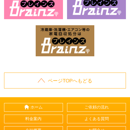
お庭の片付けはBrainz-ブレインズ-
家
家電回収処分はBrai
ページTOPへもどる
ホーム
ご依頼の流れ
料金案内
よくある質問