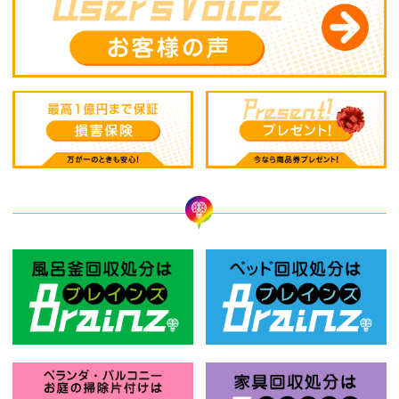
風呂釜回収処分はBrainz-ブレインズ
ベ