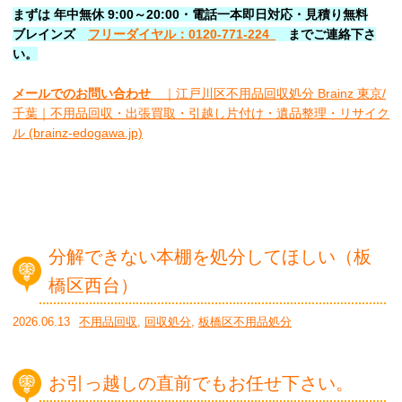
まずは 年中無休 9:00～20:00・電話一本即日対応・見積り無料
ブレインズ
フリーダイヤル：0120-771-224
ま
でご連絡下さ
い。
メールでのお問い合わせ
｜江戸川区不用品回収処分 Brainz 東京/
千葉｜不用品回収・出張買取・引越し片付け・遺品整理・リサイク
ル (brainz-edogawa.jp)
分解できない本棚を処分してほしい（板
橋区西台）
2026.06.13
不用品回収
,
回収処分
,
板橋区不用品処分
お引っ越しの直前でもお任せ下さい。