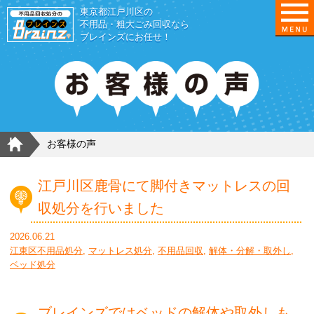
東京都江戸川区の
不用品・粗大ごみ回収なら
ブレインズにお任せ！
HOME
お客様の声
江戸川区鹿骨にて脚付きマットレスの回
収処分を行いました
2026.06.21
江東区不用品処分
,
マットレス処分
,
不用品回収
,
解体・分解・取外し
,
ベッド処分
ブレインズではベッドの解体や取外しも