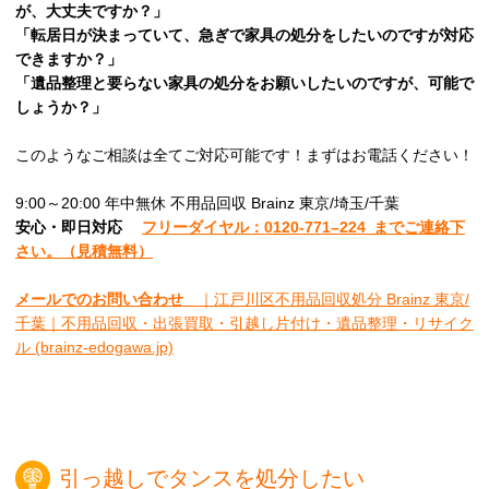
が、大丈夫ですか？」
「転居日が決まっていて、急ぎで家具の処分をしたいのですが対応
できますか？」
「遺品整理と要らない家具の処分をお願いしたいのですが、可能で
しょうか？」
このようなご相談は全てご対応可能です！まずはお電話ください！
9:00～20:00 年中無休 不用品回収 Brainz 東京/埼玉/千葉
安心
・即日
対応
フリーダイヤル：0120-
771
–
224
までご連絡下
さい。
（見積無料）
メールでのお問い合わせ
｜江戸川区不用品回収処分 Brainz 東京/
千葉｜不用品回収・出張買取・引越し片付け・遺品整理・リサイク
ル (brainz-edogawa.jp)
引っ越しでタンスを処分したい