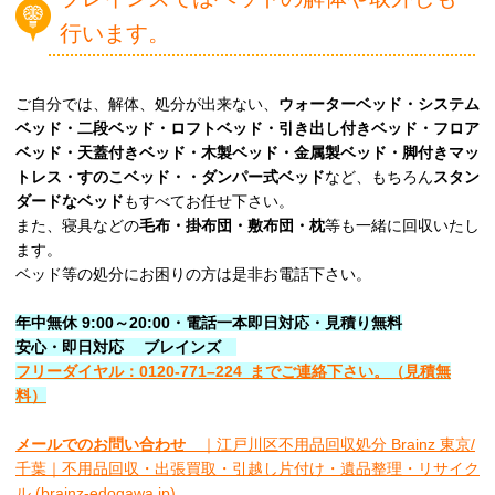
行います。
ご自分では、解体、処分が出来ない、
ウォーターベッド・システム
ベッド・二段ベッド・ロフトベッド・引き出し付きベッド・フロア
ベッド・天蓋付きベッド・木製ベッド・金属製ベッド・脚付きマッ
トレス・すのこベッド・・ダンパー式ベッド
など、もちろん
スタン
ダードなベッド
もすべてお任せ下さい。
また、寝具などの
毛布・掛布団・敷布団・枕
等も一緒に回収いたし
ます。
ベッド等の処分にお困りの方は是非お電話下さい。
年中無休 9:00～20:00・電話一本即日対応・見積り無料
安心
・即日
対応
ブレインズ
フリーダイヤル：0120-
771
–
224
までご連絡下さい。
（見積無
料）
メールでのお問い合わせ
｜江戸川区不用品回収処分 Brainz 東京/
千葉｜不用品回収・出張買取・引越し片付け・遺品整理・リサイク
ル (brainz-edogawa.jp)