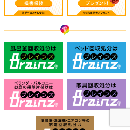
風呂釜回収処分はBrainz-ブレインズ
ベ
お庭の片付けはBrainz-ブレインズ-
家