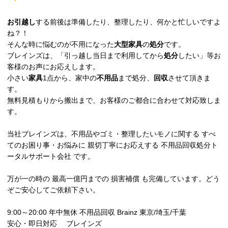
お引越し
する前後は準備したり、整理したり、何かと忙しいですよ
ね？！
そんな時に悩むのが不用になった
大型家具
の
処分
です。
ブレインズは、「引っ越し当日まで利用してから
処分
したい」等お
客様のお声にお応えします。
小さい
家具
1点から、家中の
不用品
まで処分、
回収
させて頂きま
す。
無料見積もりから搬出まで、お客様のご都合に合わせて対応致しま
す。
当社ブレインズは、不用品やゴミ・整理したいモノに関する すべ
てのお困り事・お悩みに 親切丁寧にお応えする 不用品回収処分ト
ータルサポート会社 です。
万が一の時の 最高一億円までの 損害補償 も完備しています。どう
ぞご安心してご依頼下さい。
9:00～20:00 年中無休 不用品回収 Brainz 東京/埼玉/千葉
安心・即日対応 ブレインズ