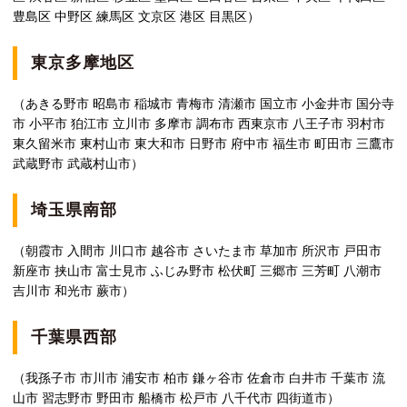
豊島区 中野区 練馬区 文京区 港区 目黒区）
東京多摩地区
（あきる野市 昭島市 稲城市 青梅市 清瀬市 国立市 小金井市 国分寺
市 小平市 狛江市 立川市 多摩市 調布市 西東京市 八王子市 羽村市
東久留米市 東村山市 東大和市 日野市 府中市 福生市 町田市 三鷹市
武蔵野市 武蔵村山市）
埼玉県南部
（朝霞市 入間市 川口市 越谷市 さいたま市 草加市 所沢市 戸田市
新座市 挟山市 富士見市 ふじみ野市 松伏町 三郷市 三芳町 八潮市
吉川市 和光市 蕨市）
千葉県西部
（我孫子市 市川市 浦安市 柏市 鎌ヶ谷市 佐倉市 白井市 千葉市 流
山市 習志野市 野田市 船橋市 松戸市 八千代市 四街道市）