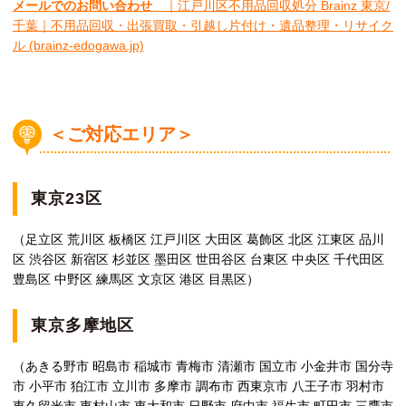
メールでのお問い合わせ
｜江戸川区不用品回収処分 Brainz 東京/
千葉｜不用品回収・出張買取・引越し片付け・遺品整理・リサイク
ル (brainz-edogawa.jp)
＜ご対応エリア＞
東京23区
（足立区 荒川区 板橋区 江戸川区 大田区 葛飾区 北区 江東区 品川
区 渋谷区 新宿区 杉並区 墨田区 世田谷区 台東区 中央区 千代田区
豊島区 中野区 練馬区 文京区 港区 目黒区）
東京多摩地区
（あきる野市 昭島市 稲城市 青梅市 清瀬市 国立市 小金井市 国分寺
市 小平市 狛江市 立川市 多摩市 調布市 西東京市 八王子市 羽村市