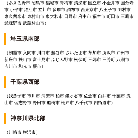
（あきる野市 昭島市 稲城市 青梅市 清瀬市 国立市 小金井市 国分寺
市 小平市 狛江市 立川市 多摩市 調布市 西東京市 八王子市 羽村市
東久留米市 東村山市 東大和市 日野市 府中市 福生市 町田市 三鷹市
武蔵野市 武蔵村山市）
埼玉県南部
（朝霞市 入間市 川口市 越谷市 さいたま市 草加市 所沢市 戸田市
新座市 挟山市 富士見市 ふじみ野市 松伏町 三郷市 三芳町 八潮市
吉川市 和光市 蕨市）
千葉県西部
（我孫子市 市川市 浦安市 柏市 鎌ヶ谷市 佐倉市 白井市 千葉市 流
山市 習志野市 野田市 船橋市 松戸市 八千代市 四街道市）
神奈川県北部
（川崎市 横浜市）