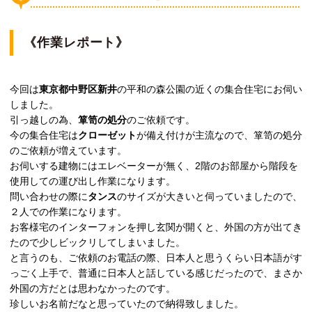
《作業レポート》
今回は
東京都中野区新井
の平和の森公園の近くの集合住宅にお伺い
しました。
引っ越しの為、
箪笥の処分
のご依頼です。
今の集合住宅は
クローゼット
が備え付けが主流なので、箪笥の処分
のご依頼が増えています。
お伺いする建物にはエレベーターが無く、2階のお部屋から階段を
使用しての運び出し作業になります。
問い合わせの際に
タンス
のサイズが大きいと伺っていましたので、
２人での作業になります。
お客様宅のインターフォンを押し玄関が開くと、外国の方が出てき
たので少しビックリしてしまいました。
と言うのも、ご依頼のお電話の際、日本人と思うくらい日本語がす
っごく上手で、普通に日本人と話している感じだったので、まさか
外国の方だとは思わなかったのです。
珍しいお名前だなと思っていたので納得致しました。