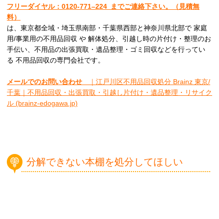
フリーダイヤル：0120-
771
–
224
までご連絡下さい。
（見積無
料）
は、東京都全域・埼玉県南部・千葉県西部と神奈川県北部で 家庭
用/事業用の不用品回収 や 解体処分、引越し時の片付け・整理のお
手伝い、不用品の出張買取・遺品整理・ゴミ回収などを行ってい
る 不用品回収の専門会社です。
メールでのお問い合わせ
｜江戸川区不用品回収処分 Brainz 東京/
千葉｜不用品回収・出張買取・引越し片付け・遺品整理・リサイク
ル (brainz-edogawa.jp)
分解できない本棚を処分してほしい