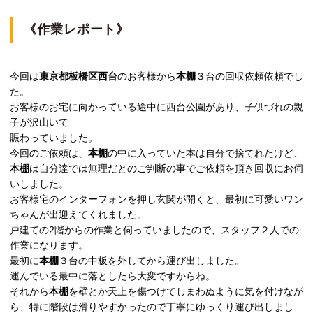
《作業レポート》
今回は
東京都板橋区西台
のお客様から
本棚
３台の回収依頼依頼でし
た。
お客様のお宅に向かっている途中に西台公園があり、子供づれの親
子が沢山いて
賑わっていました。
今回のご依頼は、
本棚
の中に入っていた本は自分で捨てれたけど、
本棚
は自分達では無理だとのご判断の事でご依頼を頂き回収にお伺
いしました。
お客様宅のインターフォンを押し玄関が開くと、最初に可愛いワン
ちゃんが出迎えてくれました。
戸建ての2階からの作業と伺っていましたので、スタッフ２人での
作業になります。
最初に
本棚
３台の中板を外してから運び出しました。
運んでいる最中に落としたら大変ですからね。
それから
本棚
を壁とか天上を傷つけてしまわぬように気を付けなが
ら、特に階段は滑りやすかったので丁寧にゆっくり運び出しまし