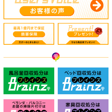
風呂釜回収処分はBrainz-ブレインズ
ベ