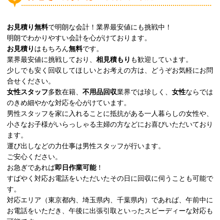
お見積り無料
で明朗な会計！業界最安値にも挑戦中！
明朗でわかりやすい会計を心がけております。
お見積り
はもちろん
無料
です。
業界最安値に挑戦しており、
相見積もり
も歓迎しています。
少しでも安く回収してほしいとお考えの方は、どうぞお気軽にお問
合せください。
女性スタッフ
多数在籍、
不用品回収
業界では珍しく、
女性
ならでは
のきめ細やかな対応を心がけています。
男性スタッフを家に入れることに抵抗がある一人暮らしの女性や、
小さなお子様がいらっしゃる主婦の方などにお喜びいただいており
ます。
運び出しなどの力仕事は男性スタッフが行います。
ご安心ください。
お急ぎであれば
即日作業可能
！
すばやく対応お電話をいただいたその日に回収に伺うことも可能で
す。
対応エリア（東京都内、埼玉県内、千葉県内）であれば、午前中に
お電話をいただき、午後に出張引取といったスピーディーな対応も