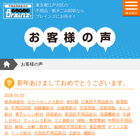
東京都江戸川区の
不用品・粗大ごみ回収なら
ブレインズにお任せ！
HOME
お客様の声
新年あけましておめでとうございます。
2026.01.02
植木鉢処分
,
カラーボックス処分
,
未分類
,
江東区不用品処分
,
家電処
分
,
不用品回収
,
胡蝶蘭処分
,
冷蔵庫処分
,
出張買取・高額買取
,
タンス
処分
,
電子レンジ処分
,
回収処分
,
新宿区不用品処分
,
洗濯機処分
,
引越
し片付け
,
マットレス処分
,
ゴミ袋処分
,
掃除・整理整頓
,
中野区不用品
処分
,
解体・分解・取外し
,
板橋区不用品処分
,
遺品整理
,
オフィス処
分
,
ベッド処分
,
大田区不用品処分
,
土処分
,
棚処分