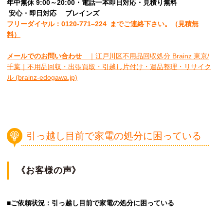
年中無休 9:00～20:00・電話一本即日対応・見積り無料
安心
・即日
対応
ブレインズ
フリーダイヤル：0120-
771
–
224
までご連絡下さい。
（見積無
料）
メールでのお問い合わせ
｜江戸川区不用品回収処分 Brainz 東京/
千葉｜不用品回収・出張買取・引越し片付け・遺品整理・リサイク
ル (brainz-edogawa.jp)
引っ越し目前で家電の処分に困っている
《お客様の声》
■ご依頼状況：引っ越し目前で家電の処分に困っている