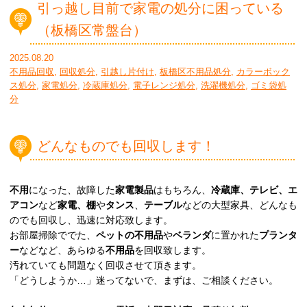
引っ越し目前で家電の処分に困っている
（板橋区常盤台）
2025.08.20
不用品回収
,
回収処分
,
引越し片付け
,
板橋区不用品処分
,
カラーボック
ス処分
,
家電処分
,
冷蔵庫処分
,
電子レンジ処分
,
洗濯機処分
,
ゴミ袋処
分
どんなものでも回収します！
不用
になった、故障した
家電製品
はもちろん、
冷蔵庫、テレビ、エ
アコン
など
家電、棚
や
タンス
、
テーブル
などの大型家具、どんなも
のでも回収し、迅速に対応致します。
お部屋掃除ででた、
ペットの不用品
や
ベランダ
に置かれた
プランタ
ー
などなど、あらゆる
不用品
を回収致します。
汚れていても問題なく回収させて頂きます。
「どうしようか…」迷ってないで、まずは、ご相談ください。