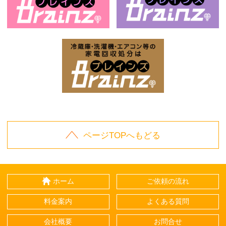
お庭の片付けはBrainz-ブレインズ-
家
家電回収処分はBrai
ページTOPへもどる
ホーム
ご依頼の流れ
料金案内
よくある質問
会社概要
お問合せ