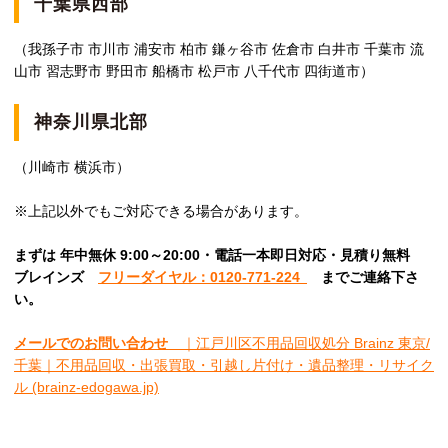
千葉県西部
（我孫子市 市川市 浦安市 柏市 鎌ヶ谷市 佐倉市 白井市 千葉市 流
山市 習志野市 野田市 船橋市 松戸市 八千代市 四街道市）
神奈川県北部
（川崎市 横浜市）
※上記以外でもご対応できる場合があります。
まずは 年中無休 9:00～20:00・電話一本即日対応・見積り無料
ブレインズ
フリーダイヤル：0120-771-224
ま
でご連絡下さ
い。
メールでのお問い合わせ
｜江戸川区不用品回収処分 Brainz 東京/
千葉｜不用品回収・出張買取・引越し片付け・遺品整理・リサイク
ル (brainz-edogawa.jp)