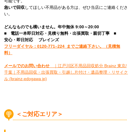
可能です。
急いで回収
してほしい不用品がある方は、ぜひ当店にご連絡くださ
い。
どんなものでも構いません。年中無休 9:00～20:00
■
電話一本即日対応・見積り無料・出張買取・親切丁寧
■
安心
・即日
対応
ブレインズ
フリーダイヤル：0120-
771
–
224
までご連絡下さい。
（見積無
料）
メールでのお問い合わせ
｜江戸川区不用品回収処分 Brainz 東京/
千葉｜不用品回収・出張買取・引越し片付け・遺品整理・リサイク
ル (brainz-edogawa.jp)
＜ご対応エリア＞