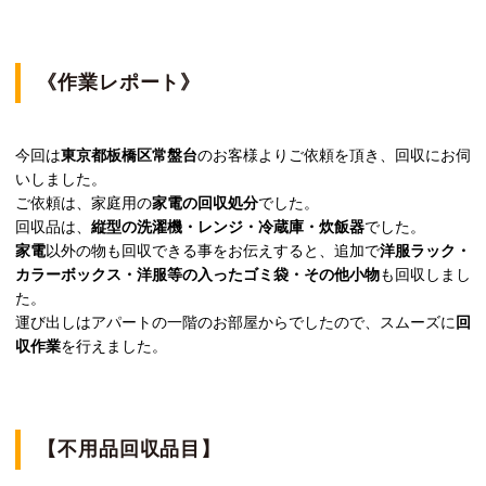
《作業レポート》
今回は
東京都板橋区常盤台
のお客様よりご依頼を頂き、回収にお伺
いしました。
ご依頼は、家庭用の
家電の回収処分
でした。
回収品は、
縦型の洗濯機・レンジ・冷蔵庫・炊飯器
でした。
家電
以外の物も回収できる事をお伝えすると、追加で
洋服ラック・
カラーボックス・洋服等の入ったゴミ袋・その他小物
も回収しまし
た。
運び出しはアパートの一階のお部屋からでしたので、スムーズに
回
収作業
を行えました。
【不用品回収品目】