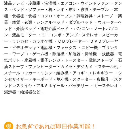
液晶テレビ・冷蔵庫・洗濯機・エアコン・ウインドファン ・タン
ス・ベッド・ソファー・机・いす・布団・寝具・テーブル ・本
棚・食器棚・食器・コンロ・オーブン・調理器具・ストーブ ・楽
器・雑貨・衣類・シングルベッド・ダブルベッド ・ウォーターベ
ッド・介護ベッド・電動介護ベッド ・パソコン・ノートパソコ
ン・液晶モニター ・ミニコンポ・アンプ・ステレオ・スピーカ
ー・ラジカセ・カラオケ機 ・ＣＤプレーヤー・ＤＶＤプレーヤ
ー・ビデオデッキ・電話機・ファックス ・コピー機・プリンタ
ー・ワープロ・ゲーム機・除湿機・加湿器・掃除機 ・炊飯器・電
気ポット・扇風機・電子レンジ・トースター・電気ストーブ ・石
油ストーブ・ファンヒーター・カメラ・デジカメ ・スチール机・
スチールロッカー・ミシン・編み機・アコギ・エレキギター ・シ
ンセサイザー・キーボード・草刈機・スクーター・農機具 ・スタ
ッドレスタイヤ・アルミホイール・バッテリー ・カーステレオ・
湯沸器・給湯器など…
お急ぎであれば即日作業可能！