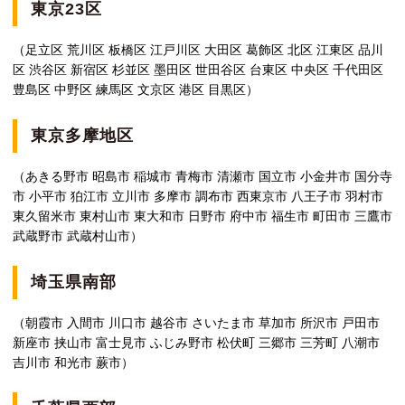
東京23区
（足立区 荒川区 板橋区 江戸川区 大田区 葛飾区 北区 江東区 品川
区 渋谷区 新宿区 杉並区 墨田区 世田谷区 台東区 中央区 千代田区
豊島区 中野区 練馬区 文京区 港区 目黒区）
東京多摩地区
（あきる野市 昭島市 稲城市 青梅市 清瀬市 国立市 小金井市 国分寺
市 小平市 狛江市 立川市 多摩市 調布市 西東京市 八王子市 羽村市
東久留米市 東村山市 東大和市 日野市 府中市 福生市 町田市 三鷹市
武蔵野市 武蔵村山市）
埼玉県南部
（朝霞市 入間市 川口市 越谷市 さいたま市 草加市 所沢市 戸田市
新座市 挟山市 富士見市 ふじみ野市 松伏町 三郷市 三芳町 八潮市
吉川市 和光市 蕨市）