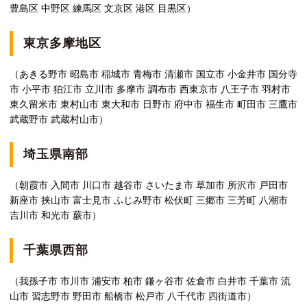
豊島区 中野区 練馬区 文京区 港区 目黒区）
東京多摩地区
（あきる野市 昭島市 稲城市 青梅市 清瀬市 国立市 小金井市 国分寺
市 小平市 狛江市 立川市 多摩市 調布市 西東京市 八王子市 羽村市
東久留米市 東村山市 東大和市 日野市 府中市 福生市 町田市 三鷹市
武蔵野市 武蔵村山市）
埼玉県南部
（朝霞市 入間市 川口市 越谷市 さいたま市 草加市 所沢市 戸田市
新座市 挟山市 富士見市 ふじみ野市 松伏町 三郷市 三芳町 八潮市
吉川市 和光市 蕨市）
千葉県西部
（我孫子市 市川市 浦安市 柏市 鎌ヶ谷市 佐倉市 白井市 千葉市 流
山市 習志野市 野田市 船橋市 松戸市 八千代市 四街道市）