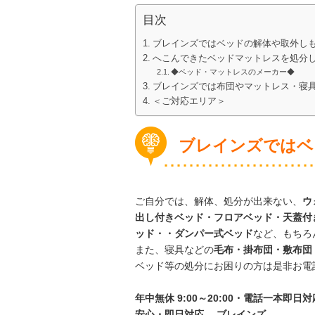
目次
ブレインズではベッドの解体や取外し
へこんできたベッドマットレスを処分
◆ベッド・マットレスのメーカー◆
ブレインズでは布団やマットレス・寝
＜ご対応エリア＞
ブレインズではベ
ご自分では、解体、処分が出来ない、
ウ
出し付きベッド・フロアベッド・天蓋付
ッド・・ダンパー式ベッド
など、もちろ
また、寝具などの
毛布・掛布団・敷布団
ベッド等の処分にお困りの方は是非お電
年中無休 9:00～20:00・電話一本即
安心
・即日
対応
ブレインズ