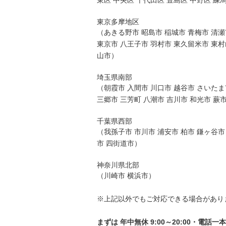
東区 中央区 千代田区 豊島区 中野区 練
東京多摩地区
（あきる野市 昭島市 稲城市 青梅市 清瀬
東京市 八王子市 羽村市 東久留米市 東村
山市）
埼玉県南部
（朝霞市 入間市 川口市 越谷市 さいたま
三郷市 三芳町 八潮市 吉川市 和光市 蕨
千葉県西部
（我孫子市 市川市 浦安市 柏市 鎌ヶ谷市
市 四街道市）
神奈川県北部
（川崎市 横浜市）
※上記以外でもご対応できる場合があり
まずは 年中無休 9:00～20:00・電