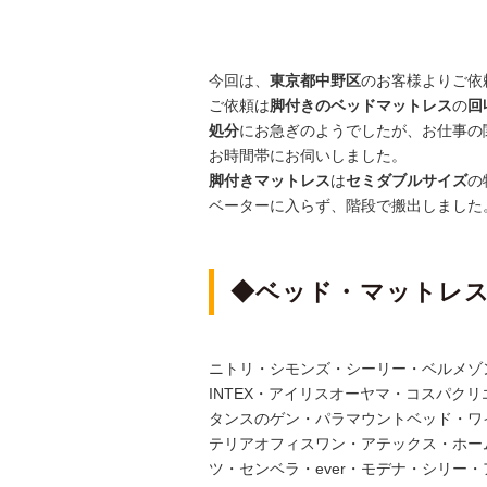
今回は、
東京都中野区
のお客様よりご依
ご依頼は
脚付きのベッドマットレス
の
回
処分
にお急ぎのようでしたが、お仕事の
お時間帯にお伺いしました。
脚付きマットレス
は
セミダブルサイズ
の
ベーターに入らず、階段で搬出しました
◆ベッド・マットレ
ニトリ・シモンズ・シーリー・ベルメゾ
INTEX・アイリスオーヤマ・コスパク
タンスのゲン・パラマウントベッド・ワ
テリアオフィスワン・アテックス・ホー
ツ・センベラ・ever・モデナ・シリー