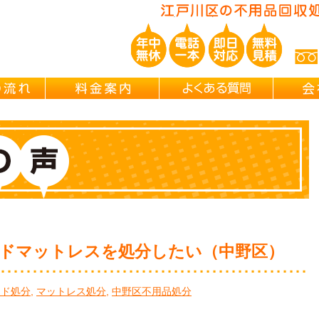
粗大ごみ回収ならブレインズにお任
ご依頼の流れ
料金案内
よくある
ドマットレスを処分したい（中野区）
ッド処分
,
マットレス処分
,
中野区不用品処分