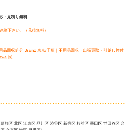
日対応・見積り無料
連絡下さい。
（見積無料）
品回収処分 Brainz 東京/千葉｜不用品回収・出張買取・引越し片付
a.jp)
葛飾区 北区 江東区 品川区 渋谷区 新宿区 杉並区 墨田区 世田谷区 台