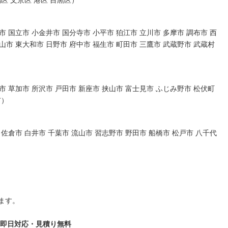
馬区 文京区 港区 目黒区）
市 国立市 小金井市 国分寺市 小平市 狛江市 立川市 多摩市 調布市 西
山市 東大和市 日野市 府中市 福生市 町田市 三鷹市 武蔵野市 武蔵村
市 草加市 所沢市 戸田市 新座市 挟山市 富士見市 ふじみ野市 松伏町
市）
 佐倉市 白井市 千葉市 流山市 習志野市 野田市 船橋市 松戸市 八千代
ます。
話一本即日対応・見積り無料