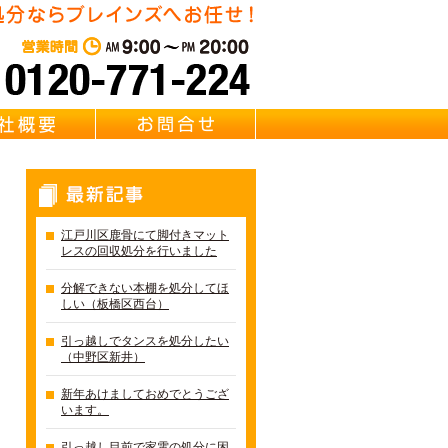
東京都江戸川区の不用品
せ！
営業時間：AM 9:00～PM 20:0
質問
会社概要
お問合せ
最新記事
江戸川区鹿骨にて脚付きマット
レスの回収処分を行いました
分解できない本棚を処分してほ
しい（板橋区西台）
引っ越しでタンスを処分したい
（中野区新井）
新年あけましておめでとうござ
います。
引っ越し目前で家電の処分に困