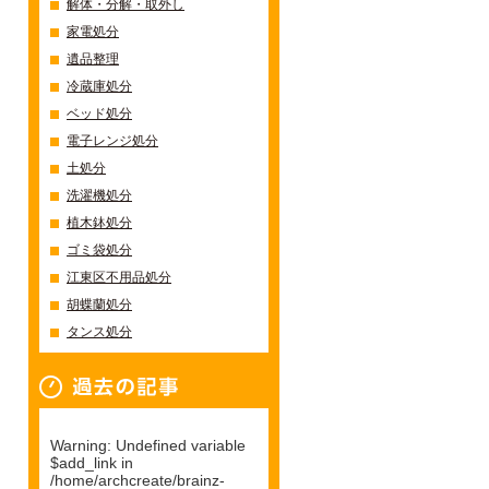
解体・分解・取外し
家電処分
遺品整理
冷蔵庫処分
ベッド処分
電子レンジ処分
土処分
洗濯機処分
植木鉢処分
ゴミ袋処分
江東区不用品処分
胡蝶蘭処分
タンス処分
過去の記事一覧
Warning
: Undefined variable
$add_link in
/home/archcreate/brainz-